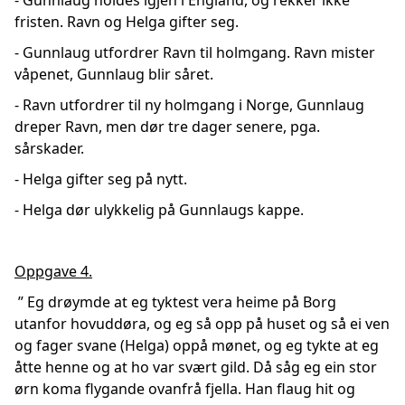
- Gunnlaug holdes igjen i England, og rekker ikke
fristen. Ravn og Helga gifter seg.
- Gunnlaug utfordrer Ravn til holmgang. Ravn mister
våpenet, Gunnlaug blir såret.
- Ravn utfordrer til ny holmgang i Norge, Gunnlaug
dreper Ravn, men dør tre dager senere, pga.
sårskader.
- Helga gifter seg på nytt.
- Helga dør ulykkelig på Gunnlaugs kappe.
Oppgave 4.
” Eg drøymde at eg tyktest vera heime på Borg
utanfor hovuddøra, og eg så opp på huset og så ei ven
og fager svane (Helga) oppå mønet, og eg tykte at eg
åtte henne og at ho var svært gild. Då såg eg ein stor
ørn koma flygande ovanfrå fjella. Han flaug hit og