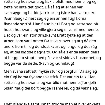
sette seg hos svana og kakla blidt med henne, og eg
tykte ho likte det godt. Då så eg at ørnen var
svartøygd og hadde jarnklør, eg tykte han var djerv.
(Gunnlaug) Dinest såg eg ein annen fugl koma
flygande sørfrå. Han flaug hit til Borg og sette seg på
huset hos svana og ville gjera seg til vens med henne.
Det òg var ein stor ørn.(Ravn) Brått tykte eg at den
ørnen som var komen først, vart overlag arg då den
andre kom til, og dei slost kvast og lenge, og det såg
eg, at dei blødde begge to. Og såleis enda leiken deira,
at begge to stupte ned på kvar si side av husmønet, og
begge var då døde. (Ravn og Gunnlaug)
Men svana satt att, mykje stur og sorgfull. Då såg eg
ein fugl koma flygande vestfrå. Det var ein falk. Han
sette seg hos svana, og var blid mot henne.(Torkjell)
Sidan flaug dei bort begge i same lei, og då våkna eg.”
I det Islandske samfunnet, trodde man at hver enkelts