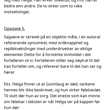
seg med Helga. Han virker svikefull, og tror han er
bedre enn andre. De to virker som to rake
motsetninger.
Oppgave 5.
Sagaene er skrevet på en objektiv måte, i en autoral
refererende synsvinkel, med ordknapphet og
replikkvekslinger med underdrivelser av viktige
elementer. Dette for å forsterke innholdet i det
fortelleren vil si. Fortelleren stiller seg nøytral til det
han forteller om, og refererer bare til det han ser og
hører.
Eks. Helga finner ut at Gunnlaug er død, tankene
hennes blir ikke beskrevet, og hun virker følelsesløs.
Til slutt dør hun av sorg. Det eneste som kan minne
om følelser i teksten er når Helga ser på kappen før
hun dør: