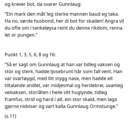
og krever bot, da svarer Gunnlaug:
”Ein mark den måt`leg sterke mannen baud eg taka.
Ha no, vørde husbond, her di bot for skaden! Angra vil
du ofte om i tankeløysa reint du denne rikdom, renna
let or pungen.”
Punkt 1, 3, 5, 6, 8 og 16:
”Så er sagt om Gunnlaug at han var tidleg vaksen og
stor og sterk, hadde ljosebrunt hår som fall vent. Han
var svartøygd, med litt stygg nase, men hadde eit
tiltalande andlet, var midjesmal og herdebrei, uvanleg
velvaksen, storlåten i heile sitt huglynde, tidleg
framfus, strid og hard i alt, ein stor skald, men laga
gjerne nidviser og vart kalla Gunnlaug Ormstunge.”
(s.11)