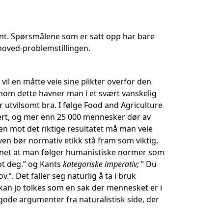
vnt. Spørsmålene som er satt opp har bare
hoved-problemstillingen.
il en måtte veie sine plikter overfor den
nom dette havner man i et svært vanskelig
 utvilsomt bra. I følge Food and Agriculture
rt, og mer enn 25 000 mennesker dør av
eien mot det riktige resultatet må man veie
en bør normativ etikk stå fram som viktig,
 annet at man følger humanistiske normer som
ot deg.” og Kants
kategoriske imperativ;
” Du
. Det faller seg naturlig å ta i bruk
an jo tolkes som en sak der mennesket er i
gode argumenter fra naturalistisk side, der