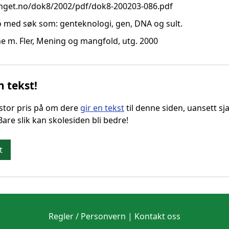
inget.no/dok8/2002/pdf/dok8-200203-086.pdf
o
med søk som: genteknologi, gen, DNA og sult.
e m. Fler, Mening og mangfold, utg. 2000
n tekst!
g stor pris på om dere
gir en tekst
til denne siden, uansett sja
 Bare slik kan skolesiden bli bedre!
t
Regler / Personvern
|
Kontakt oss