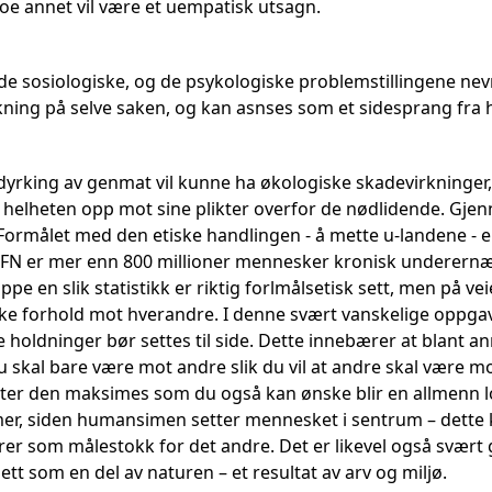
noe annet vil være et uempatisk utsagn.
, de sosiologiske, og de psykologiske problemstillingene ne
rkning på selve saken, og kan asnses som et sidesprang fra 
yrking av genmat vil kunne ha økologiske skadevirkninger, v
 helheten opp mot sine plikter overfor de nødlidende. Gjen
ormålet med den etiske handlingen - å mette u-landene - er
 FN er mer enn 800 millioner mennesker kronisk underernæ
oppe en slik statistikk er riktig forlmålsetisk sett, men på v
iske forhold mot hverandre. I denne svært vanskelige oppgav
ke holdninger bør settes til side. Dette innebærer at blant
 skal bare være mot andre slik du vil at andre skal være m
ter den maksimes som du også kan ønske blir en allmenn lov.”
r, siden humansimen setter mennesket i sentrum – dette k
er som målestokk for det andre. Det er likevel også svært 
tt som en del av naturen – et resultat av arv og miljø.