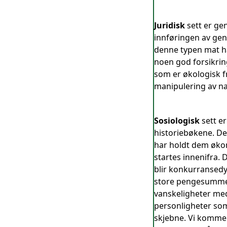
Juridisk
sett er ge
innføringen av genm
denne typen mat h
noen god forsikrin
som er økologisk fra
manipulering av natu
Sosiologisk
sett er
historiebøkene. De
har holdt dem økon
startes innenifra. 
blir konkurransedyk
store pengesummer
vanskeligheter med
personligheter som 
skjebne. Vi kommer 