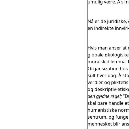
umulig være. Å si 
Nå er de juridiske
en indirekte innvi
Hvis man anser at d
globale økologiske
moralsk dilemma. F
Organsization hos
sult hver dag. Å st
verdier og pliktet
og deskriptiv-etis
den gyldne regel;
”Du
skal bare handle et
humanistiske norme
sentrum, og funger
mennesket blir anse