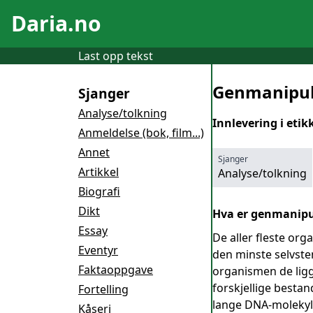
Daria.no
Last opp tekst
Genmanipul
Sjanger
Analyse/tolkning
Innlevering i eti
Anmeldelse (bok, film...)
Annet
Sjanger
Artikkel
Analyse/tolkning
Biografi
Dikt
Hva er genmanipu
Essay
De aller fleste org
Eventyr
den minste selvsten
Faktaoppgave
organismen de ligg
forskjellige besta
Fortelling
lange DNA-molekyle
Kåseri