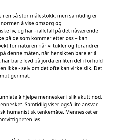
e i en så stor målestokk, men samtidlig er
ed normen å vise omsorg og
ke liv, og har - iallefall på det nåværende
tenke på de som kommer etter oss – kan
ekt for naturen når vi tukler og forandrer
 på denne måten, når hensikten bare er å
ar bare levd på jorda en liten del i forhold
den ikke - selv om det ofte kan virke slik. Det
r mot genmat.
nnlate å hjelpe mennesker i slik akutt nød.
ennesket. Samtidlig viser også lite ansvar
pisk humanistisk tenkemåte. Mennesket er i
amvittigheten løs.