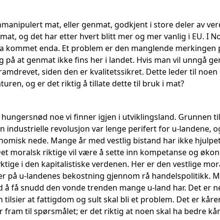
nmanipulert mat, eller genmat, godkjent i store deler av ve
at, og det har etter hvert blitt mer og mer vanlig i EU. I 
a kommet enda. Et problem er den manglende merkingen på 
g på at genmat ikke fins her i landet. Hvis man vil unngå g
mdrevet, siden den er kvalitetssikret. Dette leder til noen sp
ren, og er det riktig å tillate dette til bruk i mat?
 hungersnød noe vi finner igjen i utviklingsland. Grunnen til 
n industrielle revolusjon var lenge perifert for u-landene,
omisk nede. Mange år med vestlig bistand har ikke hjulpet m
Det moralsk riktige vil være å sette inn kompetanse og økono
tige i den kapitalistiske verdenen. Her er den vestlige moral
 på u-landenes bekostning gjennom rå handelspolitikk. 
 å få snudd den vonde trenden mange u-land har. Det er n
tilsier at fattigdom og sult skal bli et problem. Det er kår
fram til spørsmålet; er det riktig at noen skal ha bedre kår