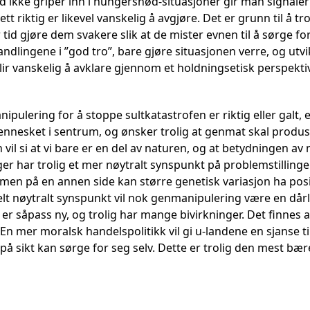
d ikke griper inn i hungersnød-situasjoner gir man signaler
tt riktig er likevel vanskelig å avgjøre. Det er grunn til å tr
tid gjøre dem svakere slik at de mister evnen til å sørge f
dlingene i ”god tro”, bare gjøre situasjonen verre, og utvikl
lir vanskelig å avklare gjennom et holdningsetisk perspektiv
pulering for å stoppe sultkatastrofen er riktig eller galt,
nnesket i sentrum, og ønsker trolig at genmat skal produs
yn vil si at vi bare er en del av naturen, og at betydningen 
r har trolig et mer nøytralt synspunkt på problemstillingen
, men på en annen side kan større genetisk variasjon ha posi
elt nøytralt synspunkt vil nok genmanipulering være en dår
er såpass ny, og trolig har mange bivirkninger. Det finnes 
n mer moralsk handelspolitikk vil gi u-landene en sjanse ti
e på sikt kan sørge for seg selv. Dette er trolig den mest bær