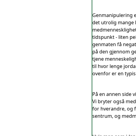
Genmanipulering er 
det utrolig mange 
medmennesklighet. H
tidspunkt - liten p
genmaten få negati
på den gjennom gen
tjene menneskelighe
til hvor lenge jorda
ovenfor er en typ
På en annen side v
Vi bryter også med 
for hverandre, og 
sentrum, og medmen