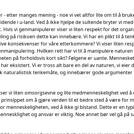
- etter manges mening - noe vi vet altfor lite om til å bruk
lidende i u-land. Ved å ikke hjelpe de sultende bryter vi m
vis vi genmanipulerer viser vi liten respekt for det organis
eiling på risikoen dette kan innebære. Vi har en plikt til å 
ve konsekvenser for våre etterkommere? Vi viser liten resp
manipulering. Hvilken rett har vi til å manipulere naturen
ten på forholdsvis kort sikt? Følgene er uante. Mennesket h
 har eksistert. Vi er tross alt bare en del av naturen, vi eier 
isk naturalistisk tenkemåte, og innebærer gode argumente
iser vi liten omsorgsevne og lite medmenneskelighet ved å u
prinsippet om å gjøre verden til et bedre sted å være for m
for menneskeligheten, ved å ikke gi bistand. Dette er en ty
nesklighet og ansvar er viktig. Noe annet bør vel gå på s