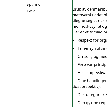
Spansk
Bruk av genmanipu
Tysk
matoverskuddet blir
tilegne seg et norm
menneskesynet og e
Her er et forslag 
- Respekt for organ
- Ta hensyn til sine
- Omsorg og medføl
- Føre-var-prinsipp
- Helse og livskval
- Dine handlinger 
tidsperspektiv).
- Der kategoriske 
- Den gyldne regel