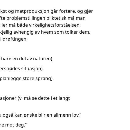
kst og matproduksjon går fortere, og gjør
øfte problemstillingen pliktetisk må man
. Her må både virkelighetsforståelsen,
kjellig avhengig av hvem som tolker dem.
i drøftingen;
t bare en del av naturen).
ersnødes situasjon).
å planlegge store sprang).
oner (vi må se dette i et langt
også kan ønske blir en allmenn lov.”
ære mot deg.”