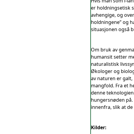
Hvis man som i-lan
er holdningsetisk se
avhengige, og over 
holdningene” og han
situasjonen også b
Om bruk av genmani
humansit setter me
naturalistisk livss
Økologer og biologe
av naturen er galt
mangfold. Fra et h
denne teknologien 
hungersnøden på. E
innenfra, slik at d
Kilder: