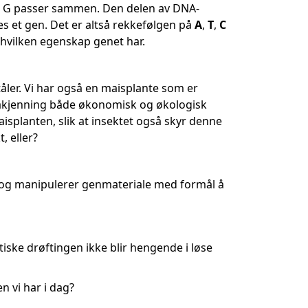
g G passer sammen. Den delen av DNA-
s et gen. Det er altså rekkefølgen på
A
,
T
,
C
 hvilken egenskap genet har.
tåler. Vi har også en maisplante som er
 påkjenning både økonomisk og økologisk
maisplanten, slik at insektet også skyr denne
, eller?
 og manipulerer genmateriale med formål å
etiske drøftingen ikke blir hengende i løse
n vi har i dag?