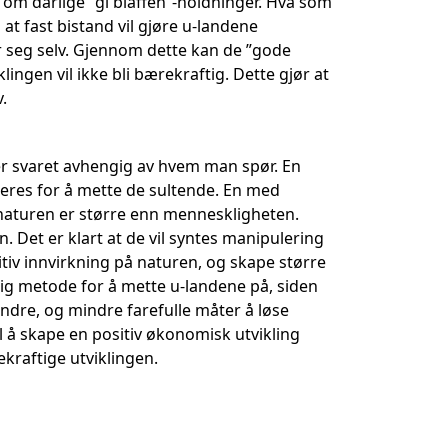
 om dårlige ”gi blaffen”-holdninger. Hva som
o at fast bistand vil gjøre u-landene
or seg selv. Gjennom dette kan de ”gode
ingen vil ikke bli bærekraftig. Dette gjør at
.
 er svaret avhengig av hvem man spør. En
eres for å mette de sultende. En med
av naturen er større enn menneskligheten.
. Det er klart at de vil syntes manipulering
tiv innvirkning på naturen, og skape større
lig metode for å mette u-landene på, siden
andre, og mindre farefulle måter å løse
l å skape en positiv økonomisk utvikling
ekraftige utviklingen.