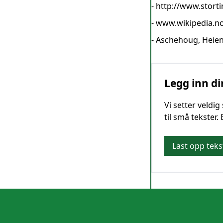
-
http://www.stort
-
www.wikipedia.n
- Aschehoug, Heien
Legg inn di
Vi setter veldi
til små tekster.
Last opp teks