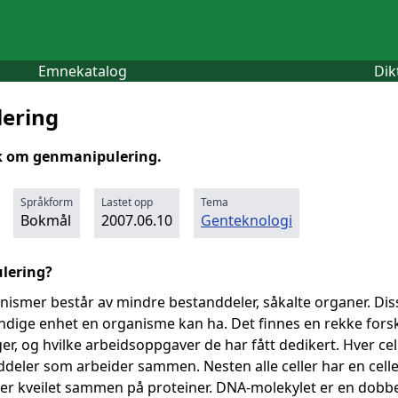
Emnekatalog
Dik
ering
kk om genmanipulering.
Språkform
Lastet opp
Tema
Bokmål
2007.06.10
Genteknologi
lering?
anismer består av mindre bestanddeler, såkalte organer. Dis
dige enhet en organisme kan ha. Det finnes en rekke forskjell
er, og hvilke arbeidsoppgaver de har fått dedikert. Hver 
nddeler som arbeider sammen. Nesten alle celler har en cel
r kveilet sammen på proteiner. DNA-molekylet er en dobbe