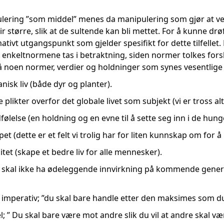
lering ”som middel” menes da manipulering som gjør at ve
 større, slik at de sultende kan bli mettet. For å kunne dr
ativt utgangspunkt som gjelder spesifikt for dette tilfellet
nkeltnormene tas i betraktning, siden normer tolkes fors
på noen normer, verdier og holdninger som synes vesentlige 
isk liv (både dyr og planter).
 plikter overfor det globale livet som subjekt (vi er tross al
else (en holdning og en evne til å sette seg inn i de hung
et (dette er et felt vi trolig har for liten kunnskap om for 
itet (skape et bedre liv for alle mennesker).
skal ikke ha ødeleggende innvirkning på kommende generasj
imperativ; ”du skal bare handle etter den maksimes som du 
; ” Du skal bare være mot andre slik du vil at andre skal v