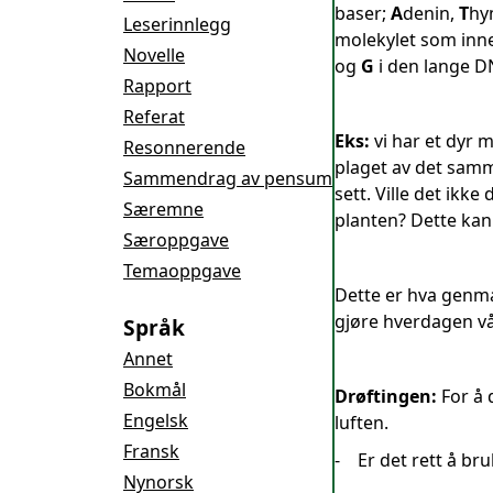
baser;
A
denin,
T
hy
Leserinnlegg
molekylet som inne
Novelle
og
G
i den lange D
Rapport
Referat
Eks:
vi har et dyr 
Resonnerende
plaget av det samm
Sammendrag av pensum
sett. Ville det ikk
Særemne
planten? Dette kan 
Særoppgave
Temaoppgave
Dette er hva genma
gjøre hverdagen vår
Språk
Annet
Bokmål
Drøftingen:
For å 
Engelsk
luften.
Fransk
- Er det rett å br
Nynorsk