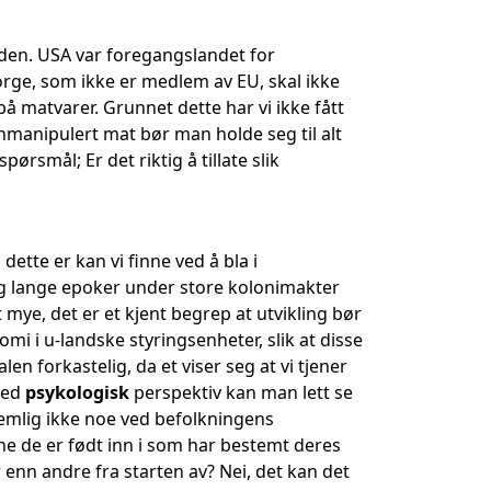
rden. USA var foregangslandet for
Norge, som ikke er medlem av EU, skal ikke
matvarer. Grunnet dette har vi ikke fått
enmanipulert mat bør man holde seg til alt
ørsmål; Er det riktig å tillate slik
dette er kan vi finne ved å bla i
 og lange epoker under store kolonimakter
ye, det er et kjent begrep at utvikling bør
mi i u-landske styringsenheter, slik at disse
en forkastelig, da et viser seg at vi tjener
Med
psykologisk
perspektiv kan man lett se
emlig ikke noe ved befolkningens
ene de er født inn i som har bestemt deres
 enn andre fra starten av? Nei, det kan det