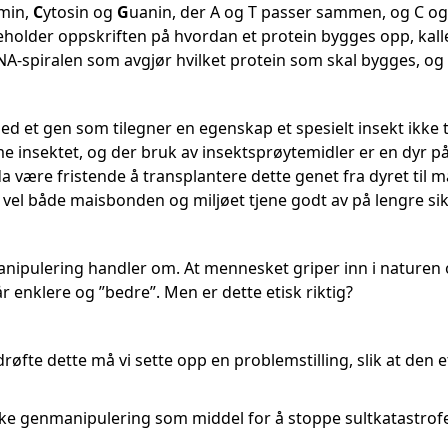
min,
C
ytosin og
G
uanin, der A og T passer sammen, og C o
holder oppskriften på hvordan et protein bygges opp, kalle
NA-spiralen som avgjør hvilket protein som skal bygges, og
med et gen som tilegner en egenskap et spesielt insekt ikke 
e insektet, og der bruk av insektsprøytemidler er en dyr
e da være fristende å transplantere dette genet fra dyret til 
vel både maisbonden og miljøet tjene godt av på lengre sikt
nipulering handler om. At mennesket griper inn i naturen
 enklere og ”bedre”. Men er dette etisk riktig?
drøfte dette må vi sette opp en problemstilling, slik at den 
uke genmanipulering som middel for å stoppe sultkatastrofe