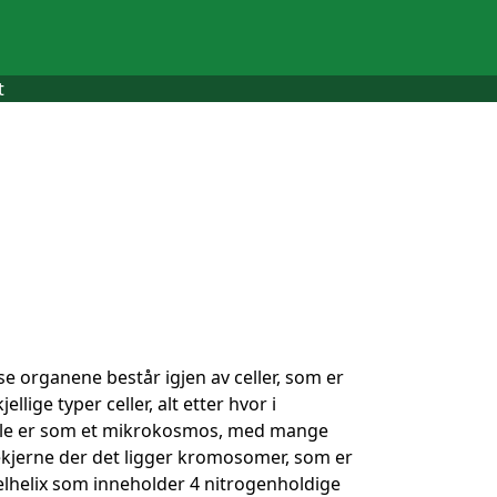
t
se organene består igjen av celler, som er
ige typer celler, alt etter hvor i
celle er som et mikrokosmos, med mange
lekjerne der det ligger kromosomer, som er
lhelix som inneholder 4 nitrogenholdige