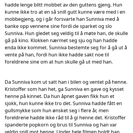
hadde lenge blitt mobbet av den guttens gjeng. Hun
kunne ikke tro at en så snill gutt kunne være med i en
mobbegjeng, og i går forsvarte han Sunniva med å
banke opp vennene sine fordi de sparket og slo
Sunniva. Hun gledet seg veldig til å møte han, de skulle
gå på kino. Klokken nærmet seg sju og han hadde
enda ikke kommet. Sunniva bestemte seg for å gå ut å
vente på han, fordi hun ikke hadde sakt noe til
foreldrene sine om at hun skulle gå ut med han.
Da Sunniva kom ut satt han i bilen og ventet på henne.
Kristoffer som han het, ga Sunniva en gave og kysset
henne på kinnet. Da hun åpnet gaven fikk hun et
sjokk, hun kunne ikke tro det. Sunniva hadde fått en
gullsmykke som hun ønsket seg i flere år, men
foreldrene hadde ikke råd til å gi henne det. Kristoffer
spanderte popkorn og brus til Sunniva og han var
veldig snill mot henne. Under hele filmen holdt han