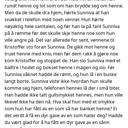
rundt henne og lot som om han brydde seg om henne.
Men da de skulle dra hjem, hørte Sunniva at han
snakket i telefon med noen venner. Hun hørte
nøyaktig hele samtalen, og før han la på fant Sunniva
på å rømme før det skulle skje henne noe som hun
ville angre på. Det var allerede for sent, vennene til
Kristoffer sto foran Sunniva. De gikk mot henne og
truet henne med kniv, men før dem rakk å gjøre noe
kom Kristoffer og stoppet de. Han slo Sunniva med et
balltre i hodet og bokset henne i magen og slo. Før
Sunniva våknet hadde de rømt, og hun lå i en buske
langt borte. Sunniva viste ikke hvordan hun skulle
komme seg hjem, telefonen hennes lå der i små biter.
Han hadde ikke tatt gullsmykket hennes, men hun ville
likevel ikke ha den nå. Hva skal hun med et smykke
som hun har fått av en som så har banket henne? Er
det verdt å få en dyr gave av en som hater deg? Hadde
du vært glad for å ha fått en dyr gave av en sånn