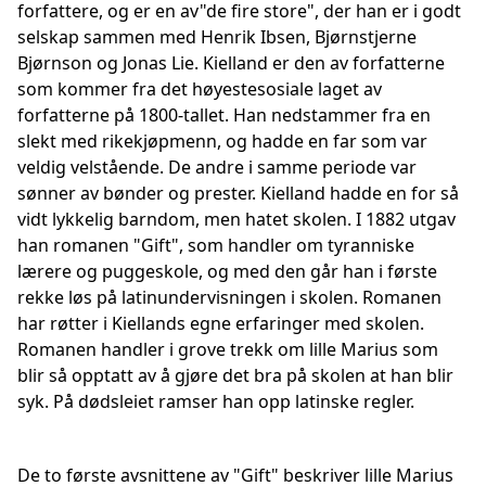
forfattere, og er en av"de fire store", der han er i godt
selskap sammen med Henrik Ibsen, Bjørnstjerne
Bjørnson og Jonas Lie. Kielland er den av forfatterne
som kommer fra det høyestesosiale laget av
forfatterne på 1800-tallet. Han nedstammer fra en
slekt med rikekjøpmenn, og hadde en far som var
veldig velstående. De andre i samme periode var
sønner av bønder og prester. Kielland hadde en for så
vidt lykkelig barndom, men hatet skolen. I 1882 utgav
han romanen "Gift", som handler om tyranniske
lærere og puggeskole, og med den går han i første
rekke løs på latinundervisningen i skolen. Romanen
har røtter i Kiellands egne erfaringer med skolen.
Romanen handler i grove trekk om lille Marius som
blir så opptatt av å gjøre det bra på skolen at han blir
syk. På dødsleiet ramser han opp latinske regler.
De to første avsnittene av "Gift" beskriver lille Marius