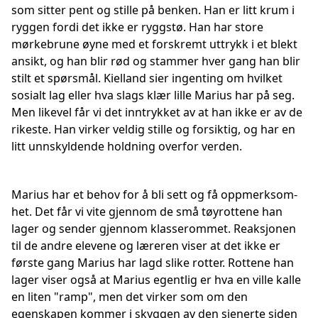
som sitter pent og stille på benken. Han er litt krum i
ryggen fordi det ikke er ryggstø. Han har store
mørkebrune øyne med et forskremt uttrykk i et blekt
ansikt, og han blir rød og stammer hver gang han blir
stilt et spørsmål. Kielland sier ingenting om hvilket
sosialt lag eller hva slags klær lille Marius har på seg.
Men likevel får vi det inntrykket av at han ikke er av de
rikeste. Han virker veldig stille og forsiktig, og har en
litt unnskyldende holdning overfor verden.
Marius har et behov for å bli sett og få oppmerksom-
het. Det får vi vite gjennom de små tøyrottene han
lager og sender gjennom klasserommet. Reaksjonen
til de andre elevene og læreren viser at det ikke er
første gang Marius har lagd slike rotter. Rottene han
lager viser også at Marius egentlig er hva en ville kalle
en liten "ramp", men det virker som om den
egenskapen kommer i skyggen av den sjenerte siden