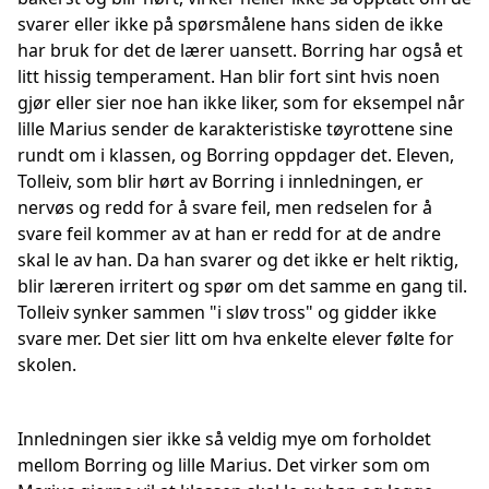
svarer eller ikke på spørsmålene hans siden de ikke
har bruk for det de lærer uansett. Borring har også et
litt hissig temperament. Han blir fort sint hvis noen
gjør eller sier noe han ikke liker, som for eksempel når
lille Marius sender de karakteristiske tøyrottene sine
rundt om i klassen, og Borring oppdager det. Eleven,
Tolleiv, som blir hørt av Borring i innledningen, er
nervøs og redd for å svare feil, men redselen for å
svare feil kommer av at han er redd for at de andre
skal le av han. Da han svarer og det ikke er helt riktig,
blir læreren irritert og spør om det samme en gang til.
Tolleiv synker sammen "i sløv tross" og gidder ikke
svare mer. Det sier litt om hva enkelte elever følte for
skolen.
Innledningen sier ikke så veldig mye om forholdet
mellom Borring og lille Marius. Det virker som om