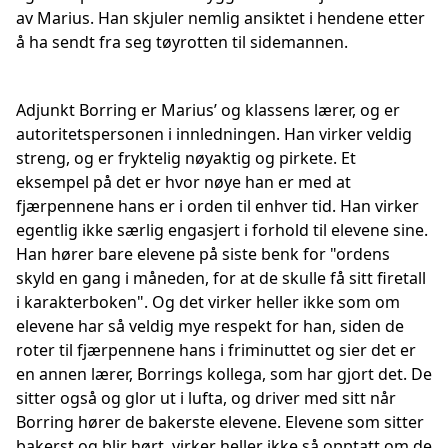
av Marius. Han skjuler nemlig ansiktet i hendene etter
å ha sendt fra seg tøyrotten til sidemannen.
Adjunkt Borring er Marius’ og klassens lærer, og er
autoritetspersonen i innledningen. Han virker veldig
streng, og er fryktelig nøyaktig og pirkete. Et
eksempel på det er hvor nøye han er med at
fjærpennene hans er i orden til enhver tid. Han virker
egentlig ikke særlig engasjert i forhold til elevene sine.
Han hører bare elevene på siste benk for "ordens
skyld en gang i måneden, for at de skulle få sitt firetall
i karakterboken". Og det virker heller ikke som om
elevene har så veldig mye respekt for han, siden de
roter til fjærpennene hans i friminuttet og sier det er
en annen lærer, Borrings kollega, som har gjort det. De
sitter også og glor ut i lufta, og driver med sitt når
Borring hører de bakerste elevene. Elevene som sitter
bakerst og blir hørt, virker heller ikke så opptatt om de