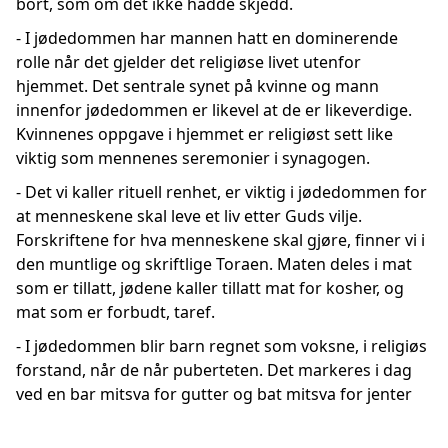
bort, som om det ikke hadde skjedd.
- I jødedommen har mannen hatt en dominerende
rolle når det gjelder det religiøse livet utenfor
hjemmet. Det sentrale synet på kvinne og mann
innenfor jødedommen er likevel at de er likeverdige.
Kvinnenes oppgave i hjemmet er religiøst sett like
viktig som mennenes seremonier i synagogen.
- Det vi kaller rituell renhet, er viktig i jødedommen for
at menneskene skal leve et liv etter Guds vilje.
Forskriftene for hva menneskene skal gjøre, finner vi i
den muntlige og skriftlige Toraen. Maten deles i mat
som er tillatt, jødene kaller tillatt mat for kosher, og
mat som er forbudt, taref.
- I jødedommen blir barn regnet som voksne, i religiøs
forstand, når de når puberteten. Det markeres i dag
ved en bar mitsva for gutter og bat mitsva for jenter