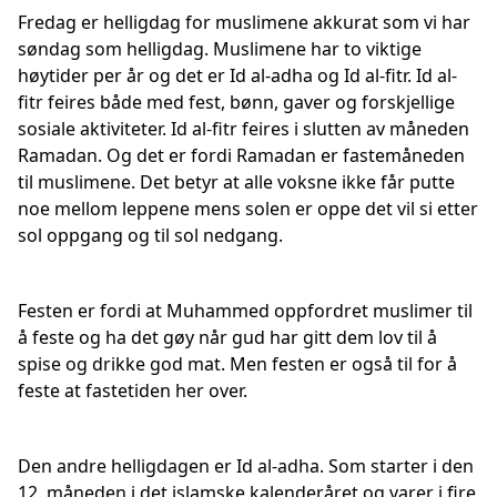
Fredag er helligdag for muslimene akkurat som vi har
søndag som helligdag. Muslimene har to viktige
høytider per år og det er Id al-adha og Id al-fitr. Id al-
fitr feires både med fest, bønn, gaver og forskjellige
sosiale aktiviteter. Id al-fitr feires i slutten av måneden
Ramadan. Og det er fordi Ramadan er fastemåneden
til muslimene. Det betyr at alle voksne ikke får putte
noe mellom leppene mens solen er oppe det vil si etter
sol oppgang og til sol nedgang.
Festen er fordi at Muhammed oppfordret muslimer til
å feste og ha det gøy når gud har gitt dem lov til å
spise og drikke god mat. Men festen er også til for å
feste at fastetiden her over.
Den andre helligdagen er Id al-adha. Som starter i den
12. måneden i det islamske kalenderåret og varer i fire