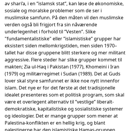
av shari’a, i en ”islamsk stat”, kan løse de økonomiske,
sosiale og moralske problemer som de ser i
muslimske samfunn. På den måten vil den muslimske
verden også bli frigjort fra sin nåværende
underlegenhet i forhold til ”Vesten”. Slike
"fundamentalistiske" eller ”islamistiske” grupper har
eksistert siden mellomkrigstiden, men siden 1970–
tallet har disse gruppene blitt sterkere og mer militant
aggressive. Flere steder har slike grupper kommet til
makten; Zia ul-Haq i Pakistan (1977), Khomeini i Iran
(1979) og militærregimet i Sudan (1989). Det at Guds
lover skal styre samfunnet er ikke noe nytt innenfor
islam. Det nye er for det første at det tradisjonelle
idealet presenteres som et politisk program, som skal
være et overlegent alternativ til ”vestlige” liberalt-
demokratiske, kapitalistiske og sosialistiske systemer
og ideologier. Det er mange grupper som mener at
Palestina-konflikten er en hellig krig, og blant
palestinerne har den islamistiske Hamas-gruppen