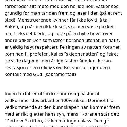
forbereder sitt møte med den hellige Bok, vasker seg
grundig før man tar den frem og leser i den (på et rent
sted). Menstruerende kvinner får ikke lov til å ta i
Boken, og når den ikke leses, skal den være pakket
inn, f. eks i et klede, og ligge på en hylle hevet over
andre bøker. Den som lærer Koranen utenat, en hafiz,
er veldig høyt respektert. Feiringen av natten Koranen
kom ned til profeten, kalles ”skjebnenatten” og feires
de siste dagene i den årlige fastemåneden. Koran-
resitasjon er en religiøs øvelse, som bringer deg i
kontakt med Gud. (sakramentalt)
Ingen forfatter utfordrer andre og påstår at
vedkommendes arbeid er 100% sikker. Derimot tror
vedkommende at den kunnskapen han kommer frem
med er riktig etter hans syn, mens i Koranen står det:
”Dette er Skriften, -tvilen har ingen plass. Den gir