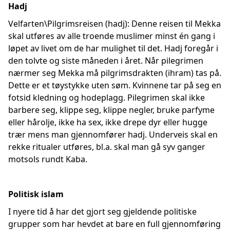
Hadj
Velfarten\Pilgrimsreisen (hadj): Denne reisen til Mekka
skal utføres av alle troende muslimer minst én gang i
løpet av livet om de har mulighet til det. Hadj foregår i
den tolvte og siste måneden i året. Når pilegrimen
nærmer seg Mekka må pilgrimsdrakten (ihram) tas på.
Dette er et tøystykke uten søm. Kvinnene tar på seg en
fotsid kledning og hodeplagg. Pilegrimen skal ikke
barbere seg, klippe seg, klippe negler, bruke parfyme
eller hårolje, ikke ha sex, ikke drepe dyr eller hugge
trær mens man gjennomfører hadj. Underveis skal en
rekke ritualer utføres, bl.a. skal man gå syv ganger
motsols rundt Kaba.
Politisk islam
I nyere tid å har det gjort seg gjeldende politiske
grupper som har hevdet at bare en full gjennomføring