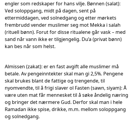
engler som redskaper for hans vilje. Bønnen (salat):
Ved soloppgang, midt på dagen, sent på
ettermiddagen, ved solnedgang og etter mørkets
frembrudd vender muslimer seg mot Mekka i salah
(rituell bønn). Forut for disse ritualene går vask – med
sand når vann ikke er tilgjengelig. Du’a (privat bønn)
kan bes når som helst.
Almissen (zakat): er en fast avgift alle muslimer må
betale. Av pengeinntekter skal man gi 2,5%. Pengene
skal brukes blant de fattige og trengende, til
nyomvendte, til å frigi slaver ol Fasten (sawn, siyam): Å
være uten mat får mennesket til å søke åndelig næring
og bringer det nærmere Gud. Derfor skal man i hele
Ramadan ikke spise, drikke, m.m. mellom soloppgang
og solnedgang.