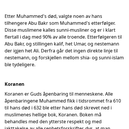
Etter Muhammed's død, valgte noen av hans
tilhengere Abu Bakr som Muhammed's etterfølger.
Disse muslimene kalles sunni-musliner og er i klart
flertall i dag med 90% av alle troende. Etterfølgeren til
Abu Bakr, og stillingen kalif, het Umar, og nestemann
der igjen het Ali. Derfra går det ingen direkte linje til
nestemann, og forskjellen mellom shia- og sunni-islam
ble tydeligere.
Koranen
Koranen er Guds åpenbaring til menneskene. Alle
åpenbaringene Muhammed fikk i tidsrommet fra 610
til hans død i 632 ble etter hans død skrevet ned i
muslimenes hellige bok, Koranen. Boken må
behandles med den ytterste respekt og med
iakttakelse av alle renhetsforskrifter, dvs. at man