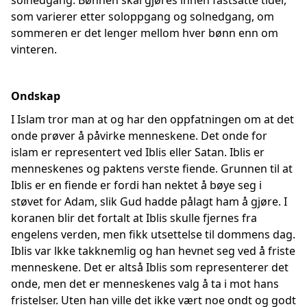
solnedgang. Bønnen skal gjøres innen fastsatte tider,
som varierer etter soloppgang og solnedgang, om
sommeren er det lenger mellom hver bønn enn om
vinteren.
Ondskap
I Islam tror man at og har den oppfatningen om at det
onde prøver å påvirke menneskene. Det onde for
islam er representert ved Iblis eller Satan. Iblis er
menneskenes og paktens verste fiende. Grunnen til at
Iblis er en fiende er fordi han nektet å bøye seg i
støvet for Adam, slik Gud hadde pålagt ham å gjøre. I
koranen blir det fortalt at Iblis skulle fjernes fra
engelens verden, men fikk utsettelse til dommens dag.
Iblis var lkke takknemlig og han hevnet seg ved å friste
menneskene. Det er altså Iblis som representerer det
onde, men det er menneskenes valg å ta i mot hans
fristelser. Uten han ville det ikke vært noe ondt og godt