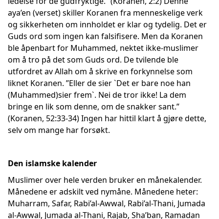
ledelse for de gudfryktige.” (Koranen, 2:2) Denne
aya’en (verset) skiller Koranen fra menneskelige verk
og sikkerheten om innholdet er klar og tydelig. Det er
Guds ord som ingen kan falsifisere. Men da Koranen
ble åpenbart for Muhammed, nektet ikke-muslimer
om å tro på det som Guds ord. De tvilende ble
utfordret av Allah om å skrive en forkynnelse som
liknet Koranen. ”Eller de sier `Det er bare noe han
(Muhammed)sier frem`. Nei de tror ikke! La dem
bringe en lik som denne, om de snakker sant.”
(Koranen, 52:33-34) Ingen har hittil klart å gjøre dette,
selv om mange har forsøkt.
Den islamske kalender
Muslimer over hele verden bruker en månekalender.
Månedene er adskilt ved nymåne. Månedene heter:
Muharram, Safar, Rabi’al-Awwal, Rabi’al-Thani, Jumada
al-Awwal, Jumada al-Thani, Rajab, Sha’ban, Ramadan