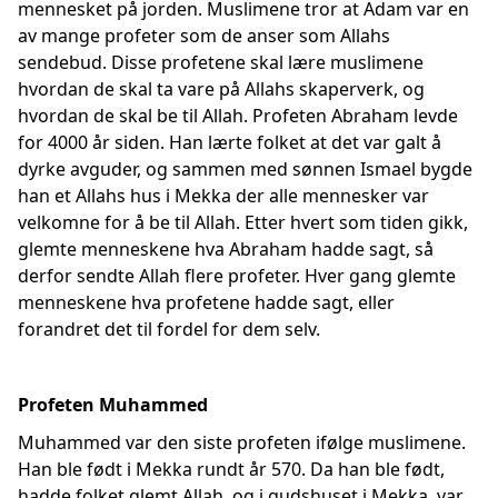
mennesket på jorden. Muslimene tror at Adam var en
av mange profeter som de anser som Allahs
sendebud. Disse profetene skal lære muslimene
hvordan de skal ta vare på Allahs skaperverk, og
hvordan de skal be til Allah. Profeten Abraham levde
for 4000 år siden. Han lærte folket at det var galt å
dyrke avguder, og sammen med sønnen Ismael bygde
han et Allahs hus i Mekka der alle mennesker var
velkomne for å be til Allah. Etter hvert som tiden gikk,
glemte menneskene hva Abraham hadde sagt, så
derfor sendte Allah flere profeter. Hver gang glemte
menneskene hva profetene hadde sagt, eller
forandret det til fordel for dem selv.
Profeten Muhammed
Muhammed var den siste profeten ifølge muslimene.
Han ble født i Mekka rundt år 570. Da han ble født,
hadde folket glemt Allah, og i gudshuset i Mekka, var