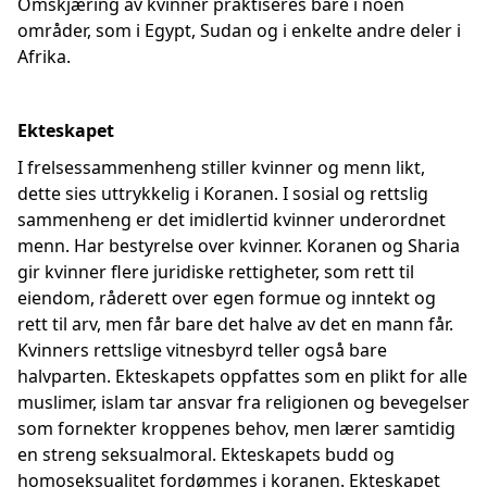
Omskjæring av kvinner praktiseres bare i noen
områder, som i Egypt, Sudan og i enkelte andre deler i
Afrika.
Ekteskapet
I frelsessammenheng stiller kvinner og menn likt,
dette sies uttrykkelig i Koranen. I sosial og rettslig
sammenheng er det imidlertid kvinner underordnet
menn. Har bestyrelse over kvinner. Koranen og Sharia
gir kvinner flere juridiske rettigheter, som rett til
eiendom, råderett over egen formue og inntekt og
rett til arv, men får bare det halve av det en mann får.
Kvinners rettslige vitnesbyrd teller også bare
halvparten. Ekteskapets oppfattes som en plikt for alle
muslimer, islam tar ansvar fra religionen og bevegelser
som fornekter kroppenes behov, men lærer samtidig
en streng seksualmoral. Ekteskapets budd og
homoseksualitet fordømmes i koranen. Ekteskapet