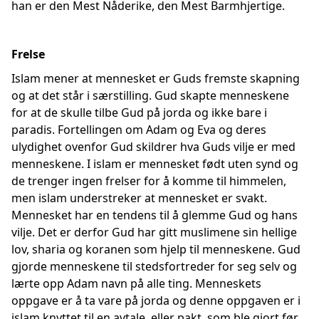
han er den Mest Nåderike, den Mest Barmhjertige.
Frelse
Islam mener at mennesket er Guds fremste skapning
og at det står i særstilling. Gud skapte menneskene
for at de skulle tilbe Gud på jorda og ikke bare i
paradis. Fortellingen om Adam og Eva og deres
ulydighet ovenfor Gud skildrer hva Guds vilje er med
menneskene. I islam er mennesket født uten synd og
de trenger ingen frelser for å komme til himmelen,
men islam understreker at mennesket er svakt.
Mennesket har en tendens til å glemme Gud og hans
vilje. Det er derfor Gud har gitt muslimene sin hellige
lov, sharia og koranen som hjelp til menneskene. Gud
gjorde menneskene til stedsfortreder for seg selv og
lærte opp Adam navn på alle ting. Menneskets
oppgave er å ta vare på jorda og denne oppgaven er i
islam knyttet til en avtale, eller pakt, som ble gjort før