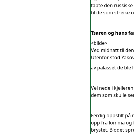
tapte den russiske
til de som streike
Tsaren og hans fa
<bilde>
Ved midnatt til den
Utenfor stod Yakov 
av palasset de ble 
Vel nede i kjellere
dem som skulle sen
Ferdig oppstilt på 
opp fra lomma og fy
brystet. Blodet sp