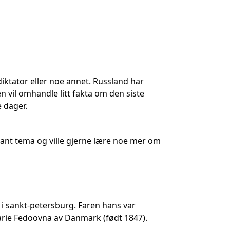
diktator eller noe annet. Russland har
n vil omhandle litt fakta om den siste
 dager.
ssant tema og ville gjerne lære noe mer om
6 i sankt-petersburg. Faren hans var
Marie Fedoovna av Danmark (født 1847).