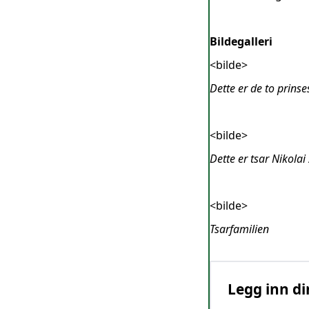
Bildegalleri
<bilde>
Dette er de to prins
<bilde>
Dette er tsar Nikolai 
<bilde>
Tsarfamilien
Legg inn di