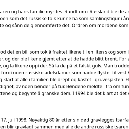
aren og hans familie myrdes. Rundt om i Russland ble de an
 noen som det russiske folk kunne ha som samlingsfigur i år
tte og sånn de gjennomførte det. Ordren om mordene kom f
od det en bil, som tok å fraktet likene til en liten skog som
og der ble likene gjemt etter at de hadde blitt brent. For 
e, og la likene oppi der. Så la de på et falskt gulv. Man trod
fordi noen russiske adelsdamer som hadde flyktet til vest
g klart at alle i familien ble drept og kastet i gruvesjakten.
eldighet, av noen bønder på tur. Bøndene meldte i fra om fun
tene og begynte å granske dem. I 1994 ble det klart at det 
 17. juli 1998. Nøyaktig 80 år etter sin død gravlegges tsarfa
ren blir gravlagt sammen med alle de andre russiske tsarene