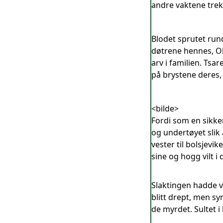
andre vaktene trek
Blodet sprutet rund
døtrene hennes, Ol
arv i familien. Ts
på brystene deres,
<bilde>
Fordi som en sikke
og undertøyet slik
vester til bolsjev
sine og hogg vilt i
Slaktingen hadde væ
blitt drept, men sy
de myrdet. Sultet i h