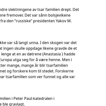
dre slektningene av tsar familien drept. Det
ene fremover. Det var sånn bolsjevikene
ra den ”russiske” presidenten Yakov M.
 ikke var så langt unna. I den skogen var det
at ingen skulle oppdage likene gravde de et
de lenge at en av døtrene (Anastasia ) hadde
 Europa utga seg for å være henne. Men i
 Etter mange, mange år blir tsarfamilien
net og forskere kom til stedet. Forskerne
var tsarfamilien som ver funnet og alle var
milien i Peter Paul-katedralen i
 ble gravlagt.