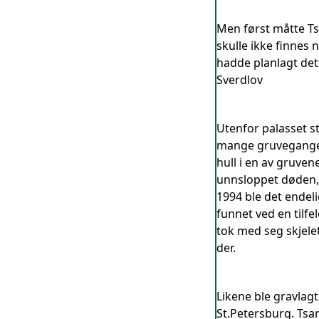
Men først måtte Ts
skulle ikke finnes
hadde planlagt de
Sverdlov
Utenfor palasset st
mange gruveganger, 
hull i en av gruven
unnsloppet døden, 
1994 ble det endeli
funnet ved en tilf
tok med seg skjelet
der.
Likene ble gravlagt
St.Petersburg. Tsa