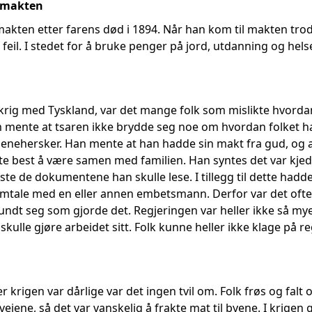
r makten
makten etter farens død i 1894. Når han kom til makten trod
 feil. I stedet for å bruke penger på jord, utdanning og hels
 krig med Tyskland, var det mange folk som mislikte hvorda
mente at tsaren ikke brydde seg noe om hvordan folket had
enehersker. Han mente at han hadde sin makt fra gud, og at 
te best å være samen med familien. Han syntes det var kje
este de dokumentene han skulle lese. I tillegg til dette hadd
mtale med en eller annen embetsmann. Derfor var det ofte 
ndt seg som gjorde det. Regjeringen var heller ikke så mye 
 skulle gjøre arbeidet sitt. Folk kunne heller ikke klage på re
 krigen var dårlige var det ingen tvil om. Folk frøs og falt
veiene, så det var vanskelig å frakte mat til byene. I krigen 