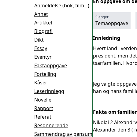
En oppgave om den 
Anmeldelse (bok, film...)
Annet
Sjanger
Artikkel
Temaoppgave
Biografi
Innledning
Dikt
Essay
Hvert land i verden
president, men det 
Eventyr
tsarfamilien. Hvor
Faktaoppgave
Fortelling
Kåseri
Jeg valgte oppgaven
Leserinnlegg
han og hans famili
Novelle
Rapport
Fakta om familie
Referat
Nikolai 2 Alexandrv
Resonnerende
Alexander den 3 ( 
Sammendrag av pensum