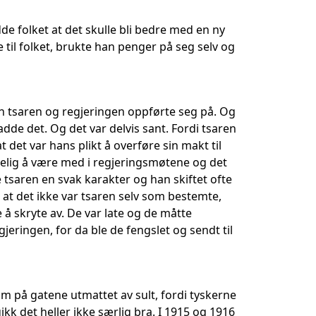
de folket at det skulle bli bedre med en ny
e til folket, brukte han penger på seg selv og
n tsaren og regjeringen oppførte seg på. Og
de det. Og det var delvis sant. Fordi tsaren
det var hans plikt å overføre sin makt til
delig å være med i regjeringsmøtene og det
e tsaren en svak karakter og han skiftet ofte
at det ikke var tsaren selv som bestemte,
å skryte av. De var late og de måtte
gjeringen, for da ble de fengslet og sendt til
 om på gatene utmattet av sult, fordi tyskerne
gikk det heller ikke særlig bra. I 1915 og 1916