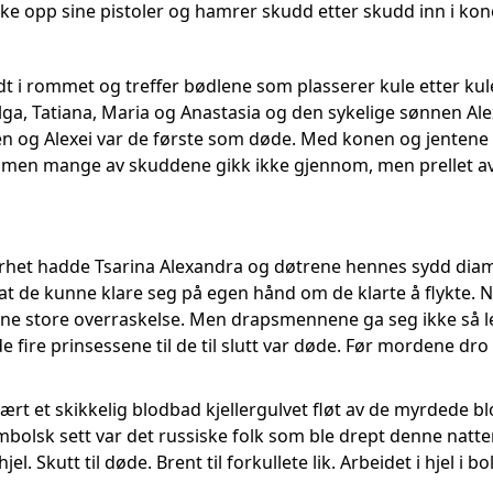
ke opp sine pistoler og hamrer skudd etter skudd inn i ko
t i rommet og treffer bødlene som plasserer kule etter kule
ga, Tatiana, Maria og Anastasia og den sykelige sønnen Ale
aren og Alexei var de første som døde. Med konen og jentene
 men mange av skuddene gikk ikke gjennom, men prellet av
rhet hadde Tsarina Alexandra og døtrene hennes sydd diama
 at de kunne klare seg på egen hånd om de klarte å flykte
ikene store overraskelse. Men drapsmennene ga seg ikke så l
 de fire prinsessene til de til slutt var døde. Før mordene dr
rt et skikkelig blodbad kjellergulvet fløt av de myrdede blo
mbolsk sett var det russiske folk som ble drept denne natten.
jel. Skutt til døde. Brent til forkullete lik. Arbeidet i hjel i b