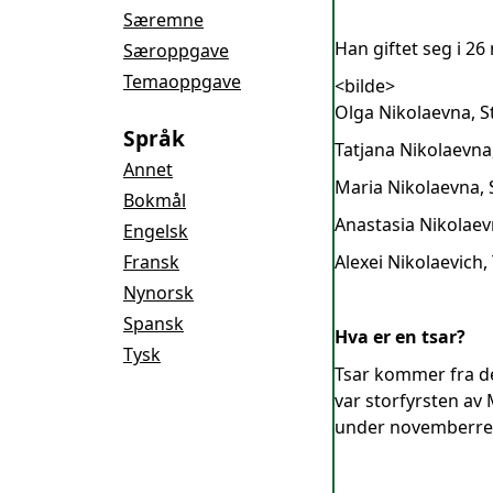
Særemne
Han giftet seg i 2
Særoppgave
Temaoppgave
<bilde>
Olga Nikolaevna, S
Språk
Tatjana Nikolaevna,
Annet
Maria Nikolaevna, S
Bokmål
Anastasia Nikolaevn
Engelsk
Fransk
Alexei Nikolaevich,
Nynorsk
Spansk
Hva er en tsar?
Tysk
Tsar kommer fra de
var storfyrsten av M
under novemberrevol