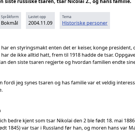
siste russiske tsaren, tsar Nicolai 2., og hans familie.
Språkform
Lastet opp
Tema
Bokmål
2004.11.09
Historiske personer
 har en styringsmakt enten det er keiser, konge president, 
har de ikke alltid hatt, frem til 1918 hadde de tsar. Oppgave
dan den siste tsaren regjerte og hvordan familien endte sine
 fordi jeg synes tsaren og has familie var et veldig intere
e.
n
ich bedre kjent som tsar Nikolai den 2 ble født 18. mai 188
født 1845) var tsar i Russland før han, og moren hans var 