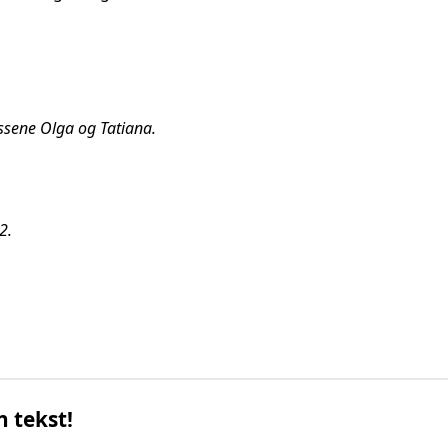
essene Olga og Tatiana.
2.
n tekst!