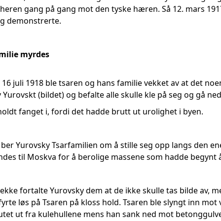
 heren gang på gang mot den tyske hæren. Så 12. mars 191
 og demonstrerte.
milie myrdes
 16 juli 1918 ble tsaren og hans familie vekket av at det noe
Yurovskt (bildet) og befalte alle skulle kle på seg og gå ned 
holdt fanget i, fordi det hadde brutt ut urolighet i byen.
n ber Yurovsky Tsarfamilien om å stille seg opp langs den ene
des til Moskva for å berolige massene som hadde begynt å f
rekke fortalte Yurovsky dem at de ikke skulle tas bilde av, m
rte løs på Tsaren på kloss hold. Tsaren ble slyngt inn mot 
rutet ut fra kulehullene mens han sank ned mot betonggulve