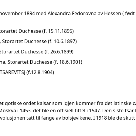
6 november 1894 med Alexandra Fedorovna av Hessen ( født 6
torartet Duchesse (f. 15.11.1895)
 Storartet Duchesse (f. 10.6.1897)
torartet Duchesse (f. 26.6.1899)
a, Storartet Duchesse (f. 18.6.1901)
 TSAREVITSJ (f.12.8.1904)
t gotiske ordet kaisar som igjen kommer fra det latinske ca
oskva i 1453. det ble en offisiell tittel i 1547. Den siste tsa
usjonen tatt til fange av bolsjevikene. I 1918 ble de skutt i