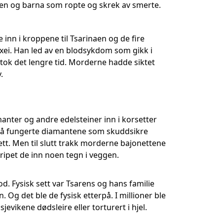
nen og barna som ropte og skrek av smerte.
 inn i kroppene til Tsarinaen og de fire
xei. Han led av en blodsykdom som gikk i
 tok det lengre tid. Morderne hadde siktet
.
nter og andre edelsteiner inn i korsetter
. Nå fungerte diamantene som skuddsikre
ett. Men til slutt trakk morderne bajonettene
o ripet de inn noen tegn i veggen.
d. Fysisk sett var Tsarens og hans familie
 Og det ble de fysisk etterpå. I millioner ble
olsjevikene dødsleire eller torturert i hjel.