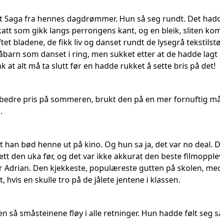
et Saga fra hennes dagdrømmer. Hun så seg rundt. Det had
katt som gikk langs perrongens kant, og en bleik, sliten 
et bladene, de fikk liv og danset rundt de lysegrå tekstilstøvl
arn som danset i ring, men sukket etter at de hadde lagt
 at alt må ta slutt før en hadde rukket å sette bris på det!
bedre pris på sommeren, brukt den på en mer fornuftig måte
.
 han bød henne ut på kino. Og hun sa ja, det var no deal. 
tt den uka før, og det var ikke akkurat den beste filmopple
r Adrian. Den kjekkeste, populæreste gutten på skolen, med
 hvis en skulle tro på de jålete jentene i klassen.
n så småsteinene fløy i alle retninger. Hun hadde følt seg 