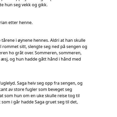
te hun seg vekk og gikk.
drian etter henne.
e tårene i øynene hennes. Aldri at han skulle
il rommet sitt, slengte seg ned på sengen og
ommeren ho gråt over. Sommeren, sommeren,
… æsj, og hun hadde gått hånd i hånd med
fuglelyd. Saga heiv seg opp fra sengen, og
kant av store fugler som beveget seg
t som hun om en uke skulle reise tog til
 som i går hadde Saga gruet seg til det,