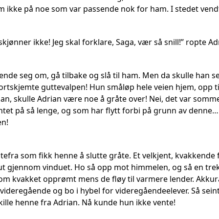
 ikke på noe som var passende nok for ham. I stedet vend
skjønner ikke! Jeg skal forklare, Saga, vær så snill!” ropte A
å vende seg om, gå tilbake og slå til ham. Men da skulle han s
bortskjemte guttevalpen! Hun småløp hele veien hjem, opp t
rian, skulle Adrian være noe å gråte over! Nei, det var s
et på så lenge, og som har flytt forbi på grunn av denne
n!
efra som fikk henne å slutte gråte. Et velkjent, kvakkende 
e ut gjennom vinduet. Ho så opp mot himmelen, og så en tre
som kvakket opprømt mens de fløy til varmere lender. Akkura
videregående og bo i hybel for videregåendeelever. Så seint
skille henne fra Adrian. Nå kunde hun ikke vente!