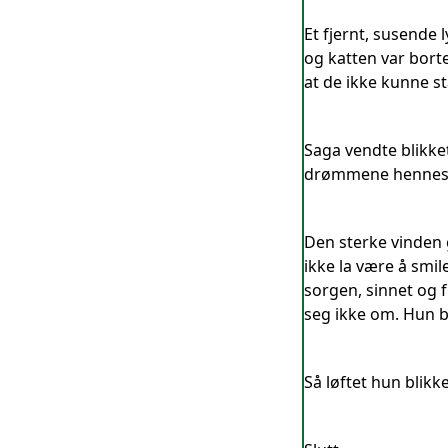
Et fjernt, susende
og katten var borte
at de ikke kunne st
Saga vendte blikk
drømmene hennes. 
Den sterke vinden 
ikke la være å smil
sorgen, sinnet og 
seg ikke om. Hun b
Så løftet hun blikk