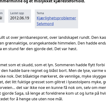
ommerminne og et mislykket kjæresteforhold.
rm
Lastet opp
Tema
l
2012.06.19
Kjærlighetsproblemer
Selvmord
fullt ut over jernbanesporet, over landskapet rundt. Den k
grønnaktige, orangekantede himmelen. Den hadde enda ikke
ta en stund før den gjorde det. Det var høst.
t som et skudd, som et lyn. Sommeren hadde flytt forbi me
v den hadde bare regnet og blåst bort. Men de lyse, varme vår
n ikke nok. Det blåaktige mørkeret, de vennlige, myke skygg
et, det litt fuktige gresset som glitret i lysestolpens myke
orveien… det var ikke noe en kunne få nok om, selv om men 
 gjorde Saga, så lenge at foreldrene kom ut og lurte på hv
edet for å henge ute uten noe mål.