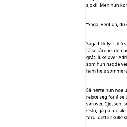
sjokk. Men hun kom
“Saga! Vent da, du 
Saga fikk lyst til 
få se tårene, den 
gråt. Ikke over Ad
som hun hadde vent
ham hele sommere
Så hørte hun noe ut
reiste seg for å s
sørover. Gjessen, 
Oslo, gå på musikk
fordi dette skulle 