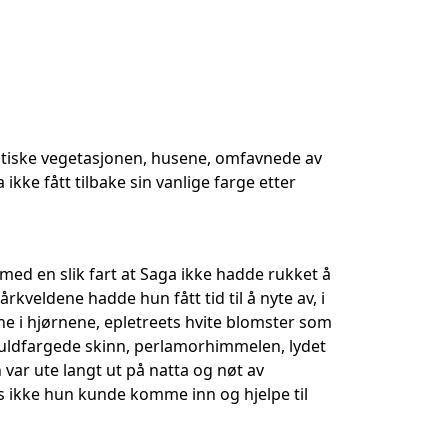
aotiske vegetasjonen, husene, omfavnede av
 fått tilbake sin vanlige farge etter
d en slik fart at Saga ikke hadde rukket å
kveldene hadde hun fått tid til å nyte av, i
ene i hjørnene, epletreets hvite blomster som
, guldfargede skinn, perlamorhimmelen, lydet
var ute langt ut på natta og nøt av
is ikke hun kunde komme inn og hjelpe til