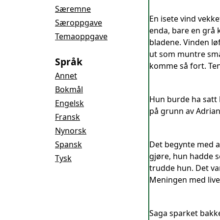
Særemne
En isete vind vekk
Særoppgave
enda, bare en grå 
Temaoppgave
bladene. Vinden løft
ut som muntre småb
Språk
komme så fort. Tenk
Annet
Bokmål
Hun burde ha satt 
Engelsk
på grunn av Adrian
Fransk
Nynorsk
Spansk
Det begynte med at
gjøre, hun hadde se
Tysk
trudde hun. Det va
Meningen med livet,
Saga sparket bakke