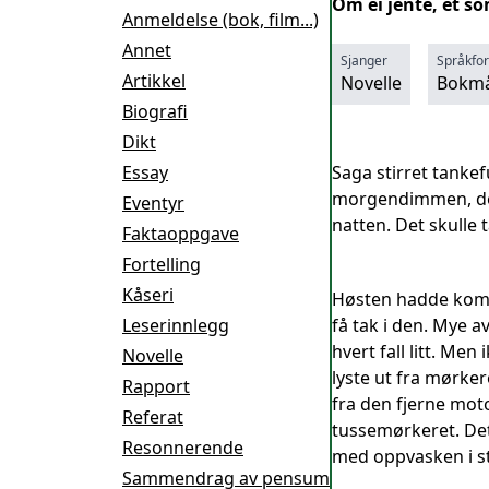
Om ei jente, et s
Anmeldelse (bok, film...)
Annet
Sjanger
Språkfo
Artikkel
Novelle
Bokmå
Biografi
Dikt
Essay
Saga stirret tanke
morgendimmen, den 
Eventyr
natten. Det skulle 
Faktaoppgave
Fortelling
Kåseri
Høsten hadde komme
Leserinnlegg
få tak i den. Mye a
hvert fall litt. Me
Novelle
lyste ut fra mørker
Rapport
fra den fjerne mot
Referat
tussemørkeret. Det
Resonnerende
med oppvasken i st
Sammendrag av pensum