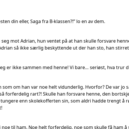
sten din eller, Saga fra B-klassen?!” lo en av dem.
seg mot Adrian, hun ventet på at han skulle forsvare henne
drian så ikke særlig beskyttende ut der han sto, han stirret 
 jeg er ikke sammen med henne! Vi bare… seriøst, hva trur
m som om han var noe helt vidunderlig. Hvorfor? De var jo 
 så forferdelig rart?! Skulle han forsvare henne, den bort
oe tungere enn skolekofferten sin, som aldri hadde trengt 
t!
å si noe til ham. Noe helt forferdelig, noe som skulle få ham