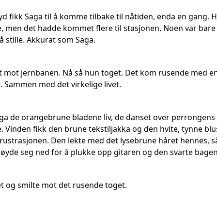
 lyd fikk Saga til å komme tilbake til nåtiden, enda en gan
, men det hadde kommet flere til stasjonen. Noen var bare b
å stille. Akkurat som Saga.
et mot jernbanen. Nå så hun toget. Det kom rusende med e
Sammen med det virkelige livet.
ga de orangebrune bladene liv, de danset over perrongens a
e. Vinden fikk den brune tekstiljakka og den hvite, tynne bl
frustrasjonen. Den lekte med det lysebrune håret hennes, s
øyde seg ned for å plukke opp gitaren og den svarte bagen 
et og smilte mot det rusende toget.