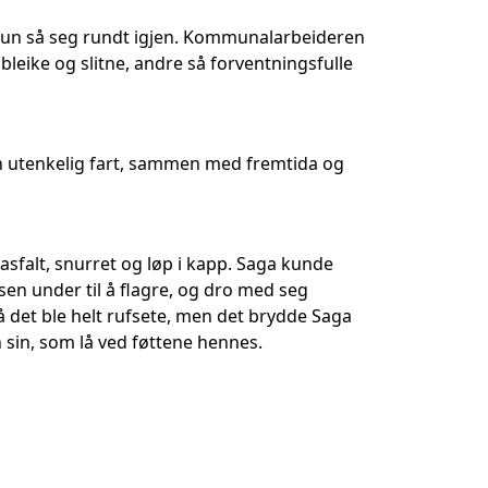
g. Hun så seg rundt igjen. Kommunalarbeideren
leike og slitne, andre så forventningsfulle
n utenkelig fart, sammen med fremtida og
sfalt, snurret og løp i kapp. Saga kunde
usen under til å flagre, og dro med seg
å det ble helt rufsete, men det brydde Saga
sin, som lå ved føttene hennes.