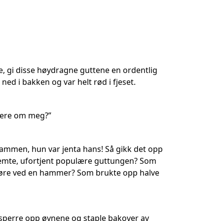
, gi disse høydragne guttene en ordentlig
ned i bakken og var helt rød i fjeset.
 dere om meg?”
sammen, hun var jenta hans! Så gikk det opp
skjemte, ufortjent populære guttungen? Som
å røre ved en hammer? Som brukte opp halve
 å sperre opp øynene og staple bakover av