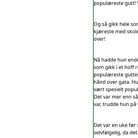
populæreste gutt! 
Og så gikk hele so
kjæreste med skolen
over!
Nå hadde hun endeli
som gikk i et hoff
populæreste gutten 
hånd over gata. Hu
vært spesielt popu
Det var mer enn så
var, trudde hun på
Det var en uke før 
selvfølgelig, da d