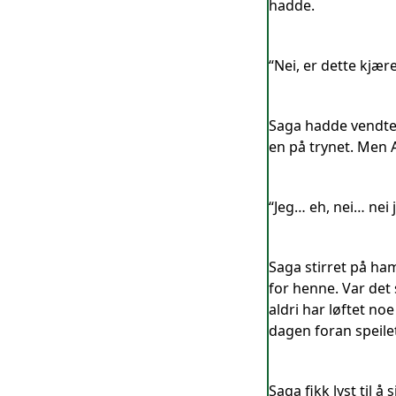
hadde.
“Nei, er dette kjære
Saga hadde vendte 
en på trynet. Men A
“Jeg… eh, nei… nei
Saga stirret på ha
for henne. Var det
aldri har løftet n
dagen foran speile
Saga fikk lyst til 