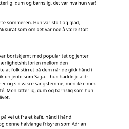
terlig, dum og barnslig, det var hva hun var!
te sommeren. Hun var stolt og glad,
! Akkurat som om det var noe å være stolt
 var bortskjemt med popularitet og jenter
 kjærlighetshistorien mellom den
te at folk stirret på dem når de gikk hånd i
lik en jente som Saga… hun hadde jo aldri
erer og sin vakre sangstemme, men ikke mer.
ofé. Men latterlig, dum og barnslig som hun
ivet.
å vei ut fra et kafé, hånd i hånd,
og denne halvlange frisyren som Adrian