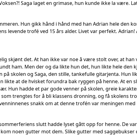
Voksen?! Saga laget en grimase, hun kunde ikke la være. Lat
mmeren. Hun gikk hånd i hånd med han Adrian hele den kor
s levende trofé ved 15 års alder. Livet var perfekt. Adrian
g skjønt det. At han ikke var noe å være stolt over, at han
 rundt ham. Men der og da likte hun det, hun likte hele den
på skolen og Saga, den stille, tankefulle gitarjenta. Hun lik
n likte at de hvisket forundra bak ryggen på henne. At en s
lær. Hun hadde et par gode venner på skolen, greie karakt
 som trengtes for å bli klassens dronning, og få skolens tr
 venninnenes snakk om at denne trofén var meningen med l
sommerferiens slutt hadde lyset gått opp for henne. De var p
et kom noen gutter mot dem. Slike gutter med saggebukser 