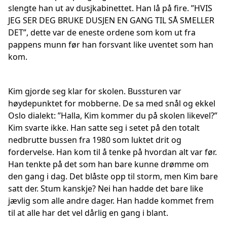
slengte han ut av dusjkabinettet. Han lå på fire. ”HVIS
JEG SER DEG BRUKE DUSJEN EN GANG TIL SÅ SMELLER
DET”, dette var de eneste ordene som kom ut fra
pappens munn før han forsvant like uventet som han
kom.
Kim gjorde seg klar for skolen. Bussturen var
høydepunktet for mobberne. De sa med snål og ekkel
Oslo dialekt: ”Halla, Kim kommer du på skolen likevel?”
Kim svarte ikke. Han satte seg i setet på den totalt
nedbrutte bussen fra 1980 som luktet drit og
fordervelse. Han kom til å tenke på hvordan alt var før.
Han tenkte på det som han bare kunne drømme om
den gang i dag. Det blåste opp til storm, men Kim bare
satt der. Stum kanskje? Nei han hadde det bare like
jævlig som alle andre dager. Han hadde kommet frem
til at alle har det vel dårlig en gang i blant.