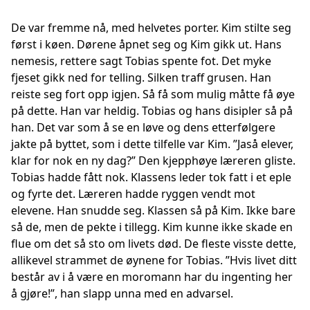
De var fremme nå, med helvetes porter. Kim stilte seg
først i køen. Dørene åpnet seg og Kim gikk ut. Hans
nemesis, rettere sagt Tobias spente fot. Det myke
fjeset gikk ned for telling. Silken traff grusen. Han
reiste seg fort opp igjen. Så få som mulig måtte få øye
på dette. Han var heldig. Tobias og hans disipler så på
han. Det var som å se en løve og dens etterfølgere
jakte på byttet, som i dette tilfelle var Kim. ”Jaså elever,
klar for nok en ny dag?” Den kjepphøye læreren gliste.
Tobias hadde fått nok. Klassens leder tok fatt i et eple
og fyrte det. Læreren hadde ryggen vendt mot
elevene. Han snudde seg. Klassen så på Kim. Ikke bare
så de, men de pekte i tillegg. Kim kunne ikke skade en
flue om det så sto om livets død. De fleste visste dette,
allikevel strammet de øynene for Tobias. ”Hvis livet ditt
består av i å være en moromann har du ingenting her
å gjøre!”, han slapp unna med en advarsel.