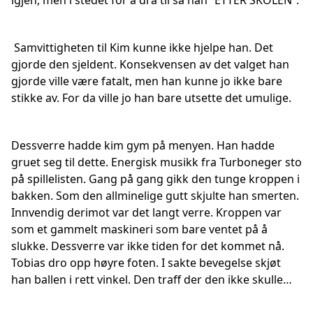
igjen, men i stedet for å dra til sa han ”ETTER SKOLEN”.
Samvittigheten til Kim kunne ikke hjelpe han. Det
gjorde den sjeldent. Konsekvensen av det valget han
gjorde ville være fatalt, men han kunne jo ikke bare
stikke av. For da ville jo han bare utsette det umulige.
Dessverre hadde kim gym på menyen. Han hadde
gruet seg til dette. Energisk musikk fra Turboneger sto
på spillelisten. Gang på gang gikk den tunge kroppen i
bakken. Som den allminelige gutt skjulte han smerten.
Innvendig derimot var det langt verre. Kroppen var
som et gammelt maskineri som bare ventet på å
slukke. Dessverre var ikke tiden for det kommet nå.
Tobias dro opp høyre foten. I sakte bevegelse skjøt
han ballen i rett vinkel. Den traff der den ikke skulle…