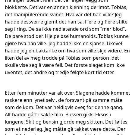
fra ingen steder. Men det var ingen vegg som
blokkerte. Det var en annen kjenning derimot. Tobias,
det manipulerende svinet. Hva var det han ville? Jeg
hadde dessverre glemt det han sa. Flere og flere stilte
seg i ring. De sa ikke nedlatende ord som ”mer blod”.
De bare stod der. Hjelpeløse humanoids. Tobias kunne
gjøre hva han ville. Jeg hadde ikke en sjanse. Likevel
hadde jeg en baktanke om hva som ville skje videre. En
liten del av meg trodde på Tobias som person ,det
skulle vise seg å være feil. Det første slaget kom ikke
uventet, det andre og tredje følgte kort tid etter.
Etter fem minutter var alt over. Slagene hadde kommet
raskere enn lynet selv , de forsvant på samme måte
som de kom. Det var heldigvis over, for denne gang.
Alt hadde gått i sakte film. Bussen gikk. Eksos i
lungene. Skit og bensin gjorde meg skitten. Det føltes
som et nederlag. Jeg måtte gå takket være dette. Der