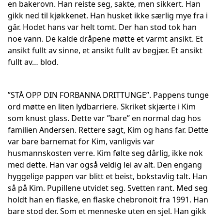
en bakerovn. Han reiste seg, sakte, men sikkert. Han
gikk ned til kjøkkenet. Han husket ikke særlig mye fra i
går. Hodet hans var helt tomt. Der han stod tok han
noe vann. De kalde dråpene møtte et varmt ansikt. Et
ansikt fullt av sinne, et ansikt fullt av begjær. Et ansikt
fullt av… blod.
”STÅ OPP DIN FORBANNA DRITTUNGE”. Pappens tunge
ord møtte en liten lydbarriere. Skriket skjærte i Kim
som knust glass. Dette var ”bare” en normal dag hos
familien Andersen. Rettere sagt, Kim og hans far. Dette
var bare barnemat for Kim, vanligvis var
husmannskosten verre. Kim følte seg dårlig, ikke nok
med dette. Han var også veldig lei av alt. Den engang
hyggelige pappen var blitt et beist, bokstavlig talt. Han
så på Kim. Pupillene utvidet seg. Svetten rant. Med seg
holdt han en flaske, en flaske chebronoit fra 1991. Han
bare stod der. Som et menneske uten en sjel. Han gikk