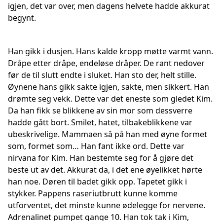
igjen, det var over, men dagens helvete hadde akkurat
begynt.
Han gikk i dusjen. Hans kalde kropp møtte varmt vann.
Dråpe etter dråpe, endeløse dråper. De rant nedover
før de til slutt endte i sluket. Han sto der, helt stille.
Øynene hans gikk sakte igjen, sakte, men sikkert. Han
drømte seg vekk. Dette var det eneste som gledet Kim.
Da han fikk se blikkene av sin mor som dessverre
hadde gått bort. Smilet, hatet, tilbakeblikkene var
ubeskrivelige. Mammaen så på han med øyne formet
som, formet som… Han fant ikke ord. Dette var
nirvana for Kim. Han bestemte seg for å gjøre det
beste ut av det. Akkurat da, i det ene øyelikket hørte
han noe. Døren til badet gikk opp. Tapetet gikk i
stykker. Pappens raseriutbrutt kunne komme
utforventet, det minste kunne ødelegge for nervene.
Adrenalinet pumpet gange 10. Han tok tak i Kim,