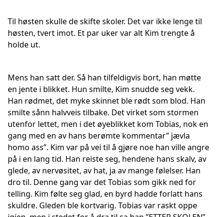
Til høsten skulle de skifte skoler. Det var ikke lenge til
høsten, tvert imot. Et par uker var alt Kim trengte å
holde ut.
Mens han satt der. Så han tilfeldigvis bort, han møtte
en jente i blikket. Hun smilte, Kim snudde seg vekk.
Han rødmet, det myke skinnet ble rødt som blod. Han
smilte sånn halvveis tilbake. Det virket som stormen
utenfor lettet, men i det øyeblikket kom Tobias, nok en
gang med en av hans berømte kommentar” jævla
homo ass”. Kim var på vei til å gjøre noe han ville angre
på i en lang tid. Han reiste seg, hendene hans skalv, av
glede, av nervøsitet, av hat, ja av mange følelser. Han
dro til. Denne gang var det Tobias som gikk ned for
telling. Kim følte seg glad, en byrd hadde forlatt hans
skuldre. Gleden ble kortvarig. Tobias var raskt oppe