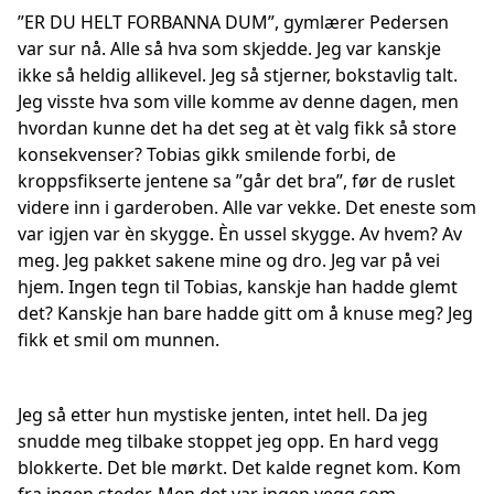
”ER DU HELT FORBANNA DUM”, gymlærer Pedersen
var sur nå. Alle så hva som skjedde. Jeg var kanskje
ikke så heldig allikevel. Jeg så stjerner, bokstavlig talt.
Jeg visste hva som ville komme av denne dagen, men
hvordan kunne det ha det seg at èt valg fikk så store
konsekvenser? Tobias gikk smilende forbi, de
kroppsfikserte jentene sa ”går det bra”, før de ruslet
videre inn i garderoben. Alle var vekke. Det eneste som
var igjen var èn skygge. Èn ussel skygge. Av hvem? Av
meg. Jeg pakket sakene mine og dro. Jeg var på vei
hjem. Ingen tegn til Tobias, kanskje han hadde glemt
det? Kanskje han bare hadde gitt om å knuse meg? Jeg
fikk et smil om munnen.
Jeg så etter hun mystiske jenten, intet hell. Da jeg
snudde meg tilbake stoppet jeg opp. En hard vegg
blokkerte. Det ble mørkt. Det kalde regnet kom. Kom