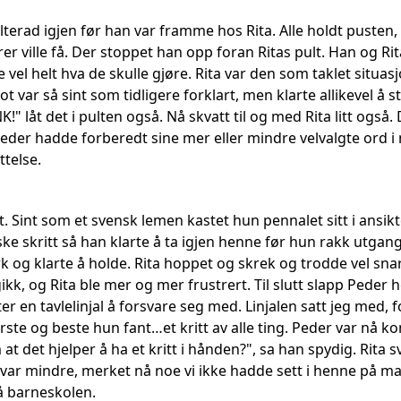
erad igjen før han var framme hos Rita. Alle holdt pusten, 
rer ville få. Der stoppet han opp foran Ritas pult. Han og Rit
 vel helt hva de skulle gjøre. Rita var den som taklet situas
 var så sint som tidligere forklart, men klarte allikevel å st
K!" låt det i pulten også. Nå skvatt til og med Rita litt også
Peder hadde forberedt sine mer eller mindre velvalgte ord 
ttelse.
tt. Sint som et svensk lemen kastet hun pennalet sitt i ansi
e skritt så han klarte å ta igjen henne før hun rakk utgang
k og klarte å holde. Rita hoppet og skrek og trodde vel sn
ikk, og Rita ble mer og mer frustrert. Til slutt slapp Peder h
r en tavlelinjal å forsvare seg med. Linjalen satt jeg med, fo
ste og beste hun fant…et kritt av alle ting. Peder var nå ko
at det hjelper å ha et kritt i hånden?", sa han spydig. Rita sv
n var mindre, merket nå noe vi ikke hadde sett i henne på 
på barneskolen.