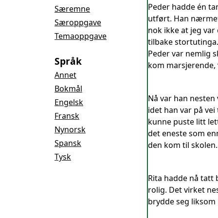
Peder hadde én tan
Særemne
utført. Han nærmet 
Særoppgave
nok ikke at jeg va
Temaoppgave
tilbake stortutinga
Peder var nemlig s
Språk
kom marsjerende, 
Annet
Bokmål
Nå var han nesten 
Engelsk
idet han var på vei
Fransk
kunne puste litt le
Nynorsk
det eneste som enn
Spansk
den kom til skolen.
Tysk
Rita hadde nå tatt 
rolig. Det virket 
brydde seg liksom 