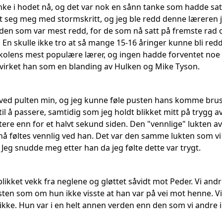
ke i hodet nå, og det var nok en sånn tanke som hadde satt
seg meg med stormskritt, og jeg ble redd denne læreren jeg 
r den som var mest redd, for de som nå satt på fremste rad
. En skulle ikke tro at så mange 15-16 åringer kunne bli re
kolens mest populære lærer, og ingen hadde forventet noe s
virket han som en blanding av Hulken og Mike Tyson.
ved pulten min, og jeg kunne føle pusten hans komme brusen
 til å passere, samtidig som jeg holdt blikket mitt på trygg
ttere enn for et halvt sekund siden. Den "vennlige" lukten 
å føltes vennlig ved han. Det var den samme lukten som vi h
 Jeg snudde meg etter han da jeg følte dette var trygt.
blikket vekk fra neglene og gløttet såvidt mot Peder. Vi and
nesten som om hun ikke visste at han var på vei mot henne.
ikke. Hun var i en helt annen verden enn den som vi andre i