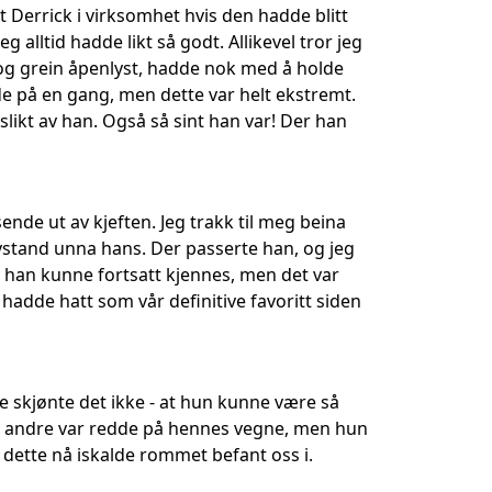
 Derrick i virksomhet hvis den hadde blitt
alltid hadde likt så godt. Allikevel tror jeg
 og grein åpenlyst, hadde nok med å holde
dde på en gang, men dette var helt ekstremt.
likt av han. Også så sint han var! Der han
de ut av kjeften. Jeg trakk til meg beina
 avstand unna hans. Der passerte han, og jeg
av han kunne fortsatt kjennes, men det var
adde hatt som vår definitive favoritt siden
re skjønte det ikke - at hun kunne være så
 Vi andre var redde på hennes vegne, men hun
 dette nå iskalde rommet befant oss i.