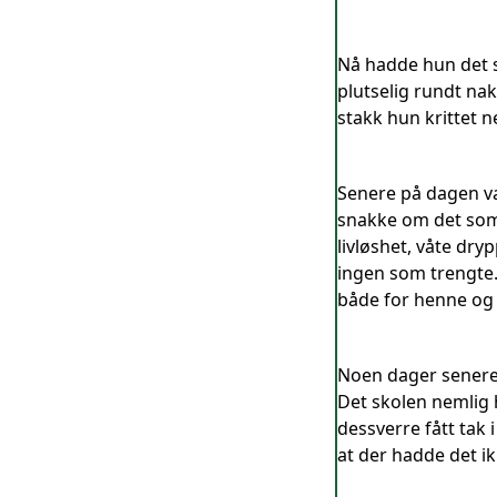
Nå hadde hun det s
plutselig rundt na
stakk hun krittet n
Senere på dagen va
snakke om det som 
livløshet, våte dry
ingen som trengte. 
både for henne og o
Noen dager senere 
Det skolen nemlig 
dessverre fått tak i
at der hadde det ik