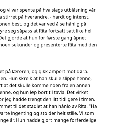
og vi var spente på hva slags utblåsning vår
a stirret på hverandre, - hardt og intenst.
jonen best, og det var ved å se hånlig på
yre seg såpass at Rita fortsatt satt like hel
. Det gjorde at hun for første gang åpnet
i noen sekunder og presenterte Rita med den
ktet på læreren, og gikk ampert mot døra.
en. Hun skreik at han skulle slippe henne,
art at det skulle komme noen fra en annen
enne, og hun løp bort til tavla. Det virket
r jeg hadde trengt den litt tidligere i timen.
mmet til det stadiet at han hånlo av Rita. "Ha
arte ingenting og sto der helt stille. Vi som
mange år. Hun hadde gjort mange forferdelige