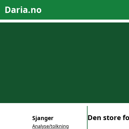
Daria.no
Den store f
Sjanger
Analyse/tolkning