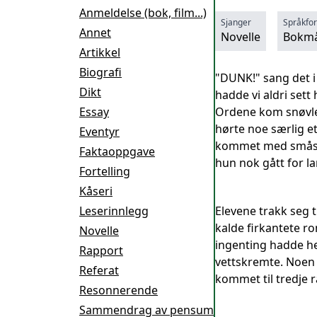
Anmeldelse (bok, film...)
Sjanger
Språkfo
Annet
Novelle
Bokmå
Artikkel
Biografi
"DUNK!" sang det i 
Dikt
hadde vi aldri sett
Essay
Ordene kom snøvlen
hørte noe særlig et
Eventyr
kommet med småspyd
Faktaoppgave
hun nok gått for la
Fortelling
Kåseri
Leserinnlegg
Elevene trakk seg t
kalde firkantete r
Novelle
ingenting hadde hend
Rapport
vettskremte. Noen 
Referat
kommet til tredje ra
Resonnerende
Sammendrag av pensum