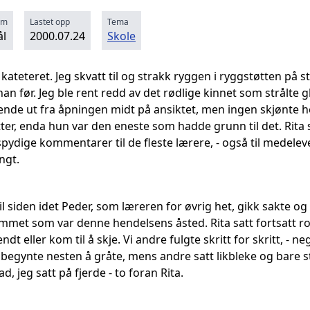
rm
Lastet opp
Tema
l
2000.07.24
Skole
kateteret. Jeg skvatt til og strakk ryggen i ryggstøtten på s
 han før. Jeg ble rent redd av det rødlige kinnet som strålt
de ut fra åpningen midt på ansiktet, men ingen skjønte hel
ter, enda hun var den eneste som hadde grunn til det. Rita 
ige kommentarer til de fleste lærere, - også til medelev
ngt.
il siden idet Peder, som læreren for øvrig het, gikk sakte o
ommet som var denne hendelsens åsted. Rita satt fortsatt r
t eller kom til å skje. Vi andre fulgte skritt for skritt, - n
begynte nesten å gråte, mens andre satt likbleke og bare st
d, jeg satt på fjerde - to foran Rita.