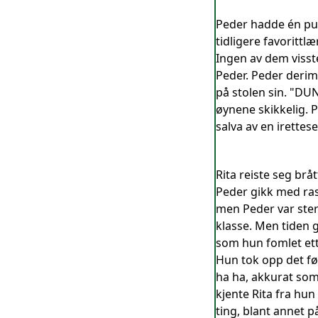
Peder hadde én pult
tidligere favorittlæ
Ingen av dem visste
Peder. Peder derimot
på stolen sin. "DUN
øynene skikkelig. 
salva av en irettese
Rita reiste seg brå
Peder gikk med rask
men Peder var ster
klasse. Men tiden g
som hun fomlet ette
Hun tok opp det før
ha ha, akkurat som 
kjente Rita fra hu
ting, blant annet 