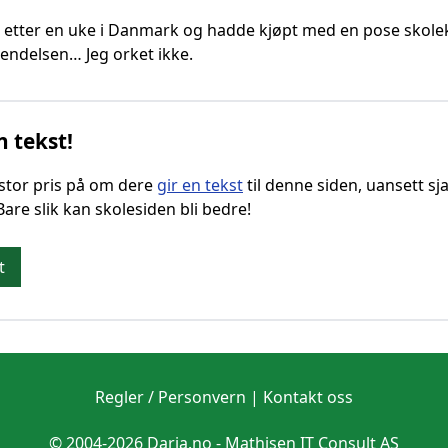
 etter en uke i Danmark og hadde kjøpt med en pose skolekri
endelsen… Jeg orket ikke.
n tekst!
g stor pris på om dere
gir en tekst
til denne siden, uansett sja
 Bare slik kan skolesiden bli bedre!
t
Regler / Personvern
|
Kontakt oss
© 2004-2026 Daria.no -
Mathisen IT Consult AS