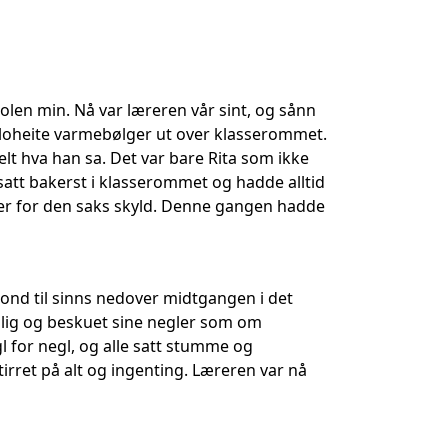
tolen min. Nå var læreren vår sint, og sånn
e gloheite varmebølger ut over klasserommet.
t hva han sa. Det var bare Rita som ikke
satt bakerst i klasserommet og hadde alltid
er for den saks skyld. Denne gangen hadde
g ond til sinns nedover midtgangen i det
olig og beskuet sine negler som om
egl for negl, og alle satt stumme og
irret på alt og ingenting. Læreren var nå