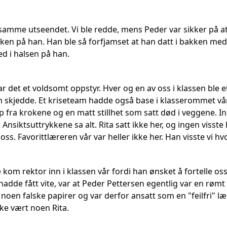
amme utseendet. Vi ble redde, mens Peder var sikker på at d
kken på han. Han ble så forfjamset at han datt i bakken med 
ed i halsen på han.
r det et voldsomt oppstyr. Hver og en av oss i klassen ble e
skjedde. Et kriseteam hadde også base i klasserommet vår
pp fra krokene og en matt stillhet som satt død i veggene. I
Ansiktsuttrykkene sa alt. Rita satt ikke her, og ingen visste
ss. Favorittlæreren vår var heller ikke her. Han visste vi hvor
kom rektor inn i klassen vår fordi han ønsket å fortelle o
hadde fått vite, var at Peder Pettersen egentlig var en rømt
 noen falske papirer og var derfor ansatt som en "feilfri" lær
ke vært noen Rita.