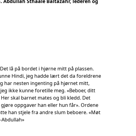
m. Abdullah Sthaale Baltazahr, lederen og
Det lå på bordet i hjørne mitt på plassen.
kunne Hindi, jeg hadde lært det da foreldrene
g har nesten ingenting på hjørnet mitt,
eg ikke kunne foretille meg. «Beboer, ditt
. Her skal barnet mates og bli kledd. Det
g gjøre oppgaver han eller hun får». Ordene
måtte han stjele fra andre slum beboere. «Møt
e-Abdullah»