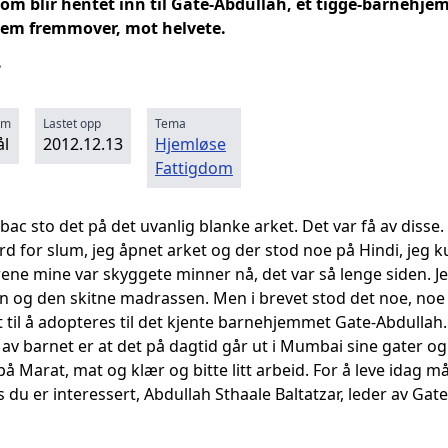
som blir hentet inn til Gate-Abdullah, et tigge-barnehje
 dem fremmover, mot helvete.
.
rm
Lastet opp
Tema
l
2012.12.13
Hjemløse
Fattigdom
c sto det på det uvanlig blanke arket. Det var få av disse. 
rd for slum, jeg åpnet arket og der stod noe på Hindi, jeg 
rene mine var skyggete minner nå, det var så lenge siden. Je
n og den skitne madrassen. Men i brevet stod det noe, noe j
gt til å adopteres til det kjente barnehjemmet Gate-Abdullah
av barnet er at det på dagtid går ut i Mumbai sine gater o
på Marat, mat og klær og bitte litt arbeid. For å leve idag 
 du er interessert, Abdullah Sthaale Baltatzar, leder av Gat