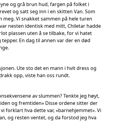
yne og grå brun hud, fargen på folket i
evet og satt seg inn i en skitten Van. Som
om meg. Vi snakket sammen på hele turen
 var nesten identisk med mitt, Chiletar hadde
ot plassen uten å se tilbake, for vi hatet
tepper. En dag til annen var der en død
nge.
sasjonen. Ute sto det en mann i hvit dress og
drakk opp, viste han oss rundt.
 Konsekvensene av slummen? Tenkte jeg høyt,
iden og fremtiden» Disse ordene sitter der
 vi forklart hva dette var, «barnehjemmet». Vi
van, og resten ventet, og da forstod jeg hva