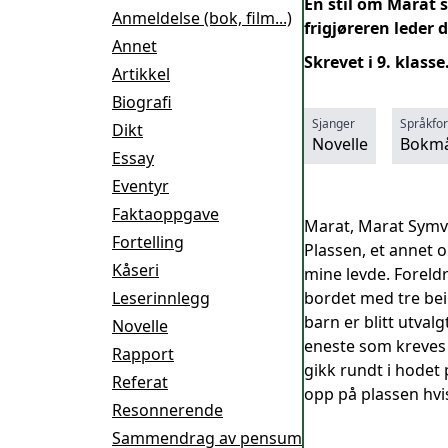
En stil om Marat 
Anmeldelse (bok, film...)
frigjøreren leder
Annet
Skrevet i 9. klasse
Artikkel
Biografi
Sjanger
Språkfo
Dikt
Novelle
Bokmå
Essay
Eventyr
Faktaoppgave
Marat, Marat Symvba
Fortelling
Plassen, et annet o
Kåseri
mine levde. Foreld
Leserinnlegg
bordet med tre bei
barn er blitt utval
Novelle
eneste som kreves 
Rapport
gikk rundt i hodet 
Referat
opp på plassen hvis
Resonnerende
Sammendrag av pensum