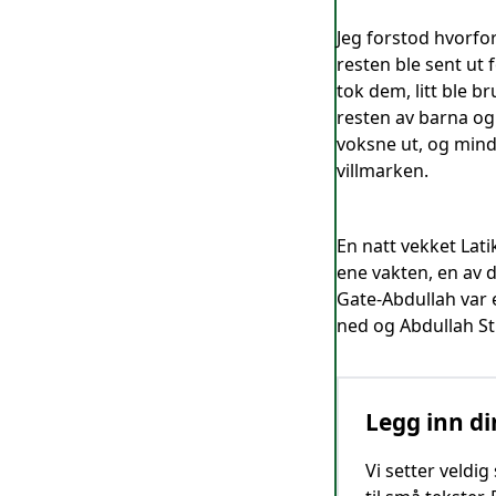
Jeg forstod hvorfor
resten ble sent ut 
tok dem, litt ble 
resten av barna og
voksne ut, og mindr
villmarken.
En natt vekket Lati
ene vakten, en av d
Gate-Abdullah var 
ned og Abdullah Sth
Legg inn di
Vi setter veldi