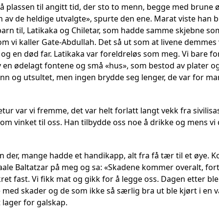
 plassen til angitt tid, der sto to menn, begge med brune ø
av de heldige utvalgte», spurte den ene. Marat viste han br
barn til, Latikaka og Chiletar, som hadde samme skjebne s
som vi kaller Gate-Abdullah. Det så ut som at livene demmes
og en død far. Latikaka var foreldreløs som meg. Vi bare forl
 en ødelagt fontene og små «hus», som bestod av plater og 
nn og utsultet, men ingen brydde seg lenger, de var for ma
etur var vi fremme, det var helt forlatt langt vekk fra sivili
om vinket til oss. Han tilbydde oss noe å drikke og mens vi 
 der, mange hadde et handikapp, alt fra få tær til et øye.
aale Baltatzar på meg og sa: «Skadene kommer overalt, fort
et fast. Vi fikk mat og gikk for å legge oss. Dagen etter ble
de med skader og de som ikke så særlig bra ut ble kjørt i en 
t lager for galskap.