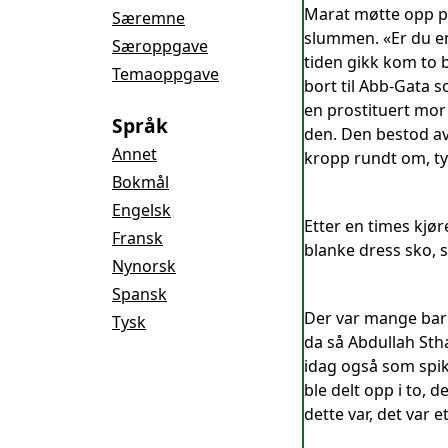
Marat møtte opp på
Særemne
slummen. «Er du en 
Særoppgave
tiden gikk kom to 
Temaoppgave
bort til Abb-Gata 
en prostituert mor 
Språk
den. Den bestod av
Annet
kropp rundt om, ty
Bokmål
Engelsk
Etter en times kjør
Fransk
blanke dress sko, s
Nynorsk
Spansk
Der var mange barn
Tysk
da så Abdullah Sth
idag også som spikr
ble delt opp i to, 
dette var, det var e