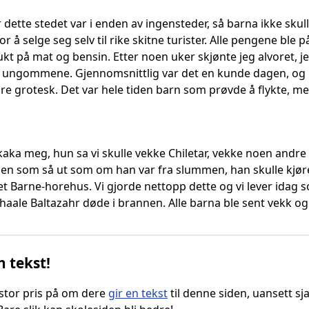
 dette stedet var i enden av ingensteder, så barna ikke skulle
for å selge seg selv til rike skitne turister. Alle pengene bl
brukt på mat og bensin. Etter noen uker skjønte jeg alvoret
 ungommene. Gjennomsnittlig var det en kunde dagen, og i 
e grotesk. Det var hele tiden barn som prøvde å flykte, men
kaka meg, hun sa vi skulle vekke Chiletar, vekke noen andre
en som så ut som om han var fra slummen, han skulle kjøre o
et Barne-horehus. Vi gjorde nettopp dette og vi lever idag
aale Baltazahr døde i brannen. Alle barna ble sent vekk og 
n tekst!
g stor pris på om dere
gir en tekst
til denne siden, uansett sja